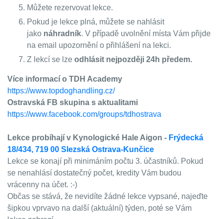
Můžete rezervovat lekce.
Pokud je lekce plná, můžete se nahlásit
jako
náhradník
. V případě uvolnění místa Vám přijde
na email upozornění o přihlášení na lekci.
Z lekcí se lze
odhlásit nejpozději 24h předem
.
Více informací o TDH Academy
https://www.topdoghandling.cz/
Ostravská FB skupina s aktualitami
https://www.facebook.com/groups/tdhostrava
Lekce probíhají v Kynologické Hale Aigon -
Frýdecká
18/434, 719 00 Slezská Ostrava-Kunčice
Lekce se konají při minimáním počtu 3. účastníků. Pokud
se nenahlásí dostatečný počet, kredity Vám budou
vrácenny na účet. :-)
Občas se stává, že nevidíte žádné lekce vypsané, najeďte
šipkou vprvavo na další (aktuální) týden, poté se Vám