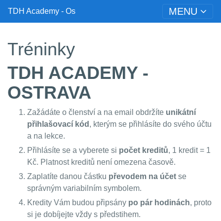
MENU
TDH Academy - Os
Tréninky
TDH
ACADEMY -
OSTRAVA
Zažádáte o členství a na email obdržíte
unikátní
přihlašovací kód
, kterým se přihlásíte do svého účtu
a na lekce.
Přihlásíte se a vyberete si
počet kreditů
, 1 kredit = 1
Kč. Platnost kreditů není omezena časově.
Zaplatíte danou částku
převodem na účet
se
správným variabilním symbolem.
Kredity Vám budou připsány
po pár hodinách
, proto
si je dobíjejte vždy s předstihem.